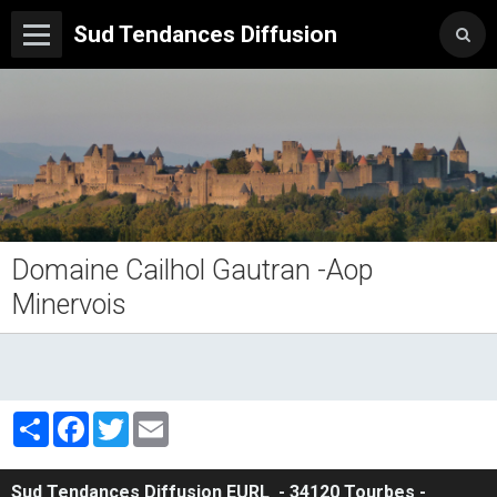
Sud Tendances Diffusion
Domaine Cailhol Gautran -Aop
Minervois
Partager
Facebook
Twitter
Email
Sud Tendances Diffusion
EURL
- 34120 Tourbes -