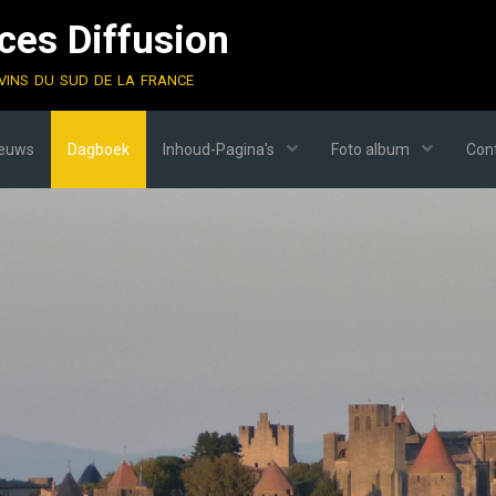
es Diffusion
vins du sud de la france
ieuws
Dagboek
Inhoud-Pagina's
Foto album
Cont