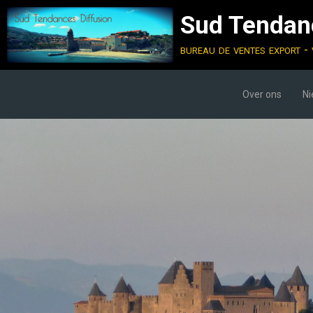
Sud Tendanc
bureau de ventes export - 
Over ons
N