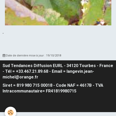
Date de dernière mise à jour : 19/10/2018
Sud Tendances Diffusion EURL
- 34120 Tourbes - France
- Tél = +33.467.21.89.68 - Email = langevin.jean-
michel@orange.fr
Siret = 819 980 715 00018 - Code NAF = 4617B - TVA
Intracommunautaire= FR41819980715