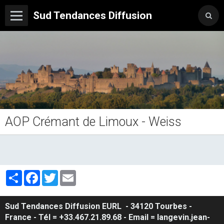
Sud Tendances Diffusion
AOP Crémant de Limoux - Weiss
Partager
Facebook
Twitter
Email
Sud Tendances Diffusion
EURL
- 34120 Tourbes -
France - Tél = +33.467.21.89.68 - Email = langevin.jean-