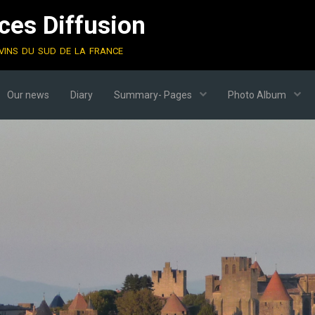
es Diffusion
vins du sud de la france
Our news
Diary
Summary- Pages
Photo Album